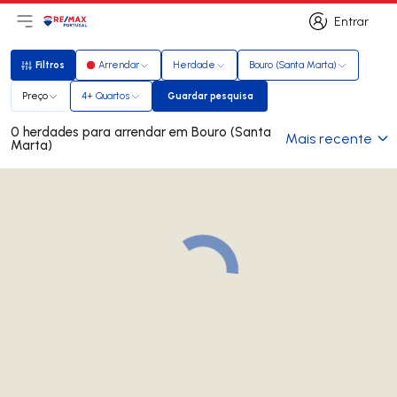
Entrar
Abri menu principal
Logo
Ir para página inicial
Entrar
Filtros
Arrendar
Herdade
Bouro (Santa Marta)
Filtros
Preço
4+ Quartos
Guardar pesquisa
Guardar pesquisa
0 herdades para arrendar em Bouro (Santa
Mais recente
Marta)