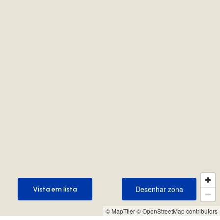
Desenhar zona
Vista em lista
Desenhar zona
Vista em lista
© MapTiler
© OpenStreetMap contributors