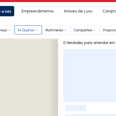
e a nós
Empreendimentos
Imóveis de Luxo
Compra
reço
4+ Quartos
Multimédia
Campanhas
Proposta
0 herdade
Lista de Imóveis
-