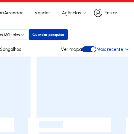
r/Arrendar
Vender
Agências
Entrar
Entrar
s Múltiplas
Guardar pesquisa
Guardar pesquisa
s para arrendar em Sangalhos
Ver mapa
Mais recente
Ver mapa
-