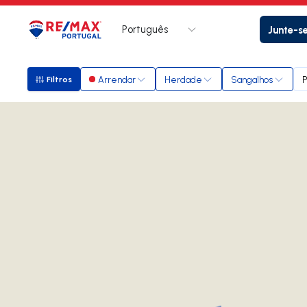
Português
Junte-s
Logo
Ir para página inicial
Arrendar
Herdade
Sangalhos
P
Filtros
Filtros