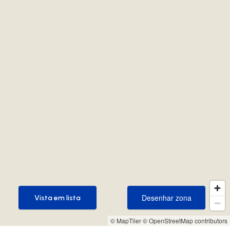
Desenhar zona
Vista em lista
Desenhar zona
Vista em lista
© MapTiler
© OpenStreetMap contributors