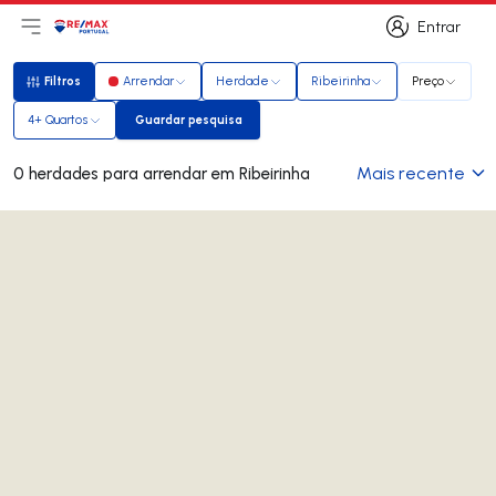
Entrar
Abri menu principal
Logo
Ir para página inicial
Entrar
Filtros
Arrendar
Herdade
Ribeirinha
Preço
Filtros
4+ Quartos
Guardar pesquisa
Guardar pesquisa
Mais recente
0 herdades para arrendar em Ribeirinha