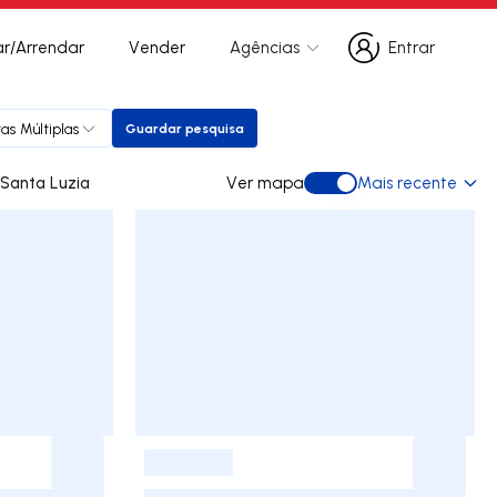
r/Arrendar
Vender
Agências
Entrar
Entrar
as Múltiplas
Guardar pesquisa
Guardar pesquisa
s para arrendar em Santa Luzia
Ver mapa
Mais recente
Ver mapa
-