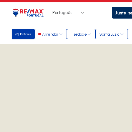
Português
Junte-s
Logo
Ir para página inicial
Arrendar
Herdade
Santa Luzia
Filtros
Filtros