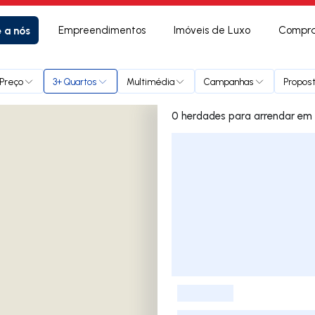
e a nós
Empreendimentos
Imóveis de Luxo
Compra
Preço
3+ Quartos
Multimédia
Campanhas
Propost
0 herdade
Lista de Imóveis
-