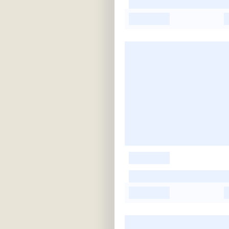
-
-
-
-
-
-
-