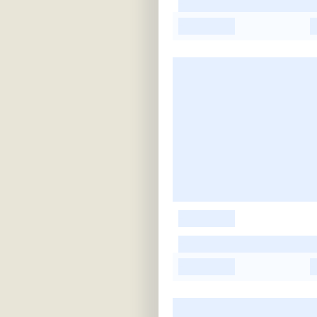
-
-
-
-
-
-
-