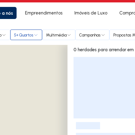
e a nós
Empreendimentos
Imóveis de Luxo
Compra
o
5+ Quartos
Multimédia
Campanhas
Propostas M
0 herdades p
Lista de Imóveis
-