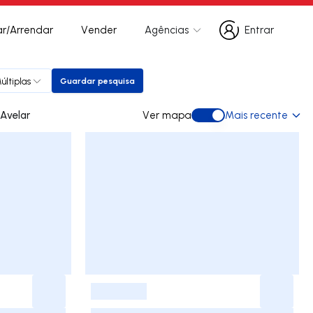
r/Arrendar
Vender
Agências
Entrar
Entrar
últiplas
Guardar pesquisa
Guardar pesquisa
ara arrendar em Avelar
Ver mapa
Mais recente
Ver mapa
-