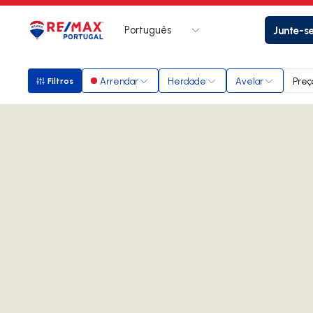
Português
Junte-s
Logo
Ir para página inicial
Arrendar
Herdade
Avelar
Preç
Filtros
Filtros