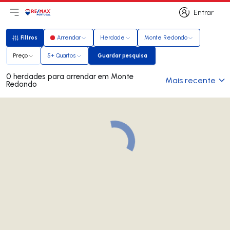
Entrar
Abri menu principal
Logo
Ir para página inicial
Entrar
Filtros
Arrendar
Herdade
Monte Redondo
Filtros
Preço
5+ Quartos
Guardar pesquisa
Guardar pesquisa
0 herdades para arrendar em Monte
Mais recente
Redondo