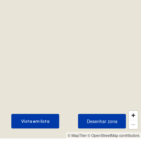
Desenhar zona
Vista em lista
Desenhar zona
Vista em lista
© MapTiler
© OpenStreetMap contributors