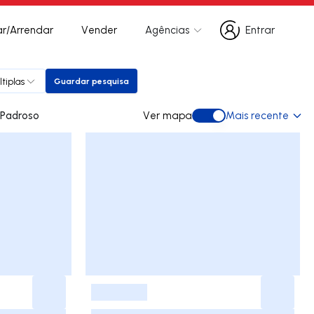
r/Arrendar
Vender
Agências
Entrar
Entrar
tiplas
Guardar pesquisa
Guardar pesquisa
 para arrendar em Padroso
Ver mapa
Mais recente
Ver mapa
-