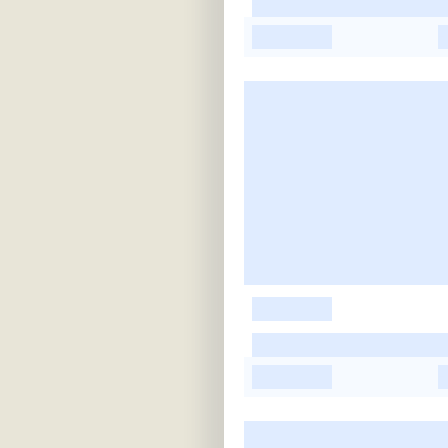
-
-
-
-
-
-
-