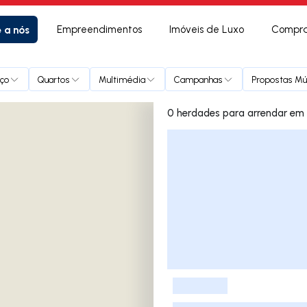
e a nós
Empreendimentos
Imóveis de Luxo
Compra
ço
Quartos
Multimédia
Campanhas
Propostas Múl
0 herdades
Lista de Imóveis
-