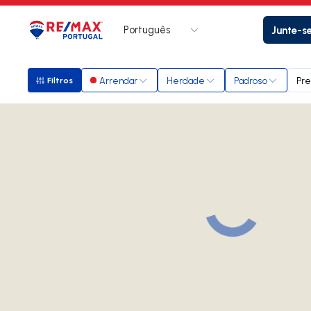
Português
Junte-s
Logo
Ir para página inicial
Arrendar
Herdade
Padroso
Pre
Filtros
Filtros