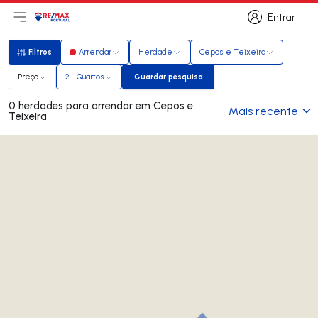
Entrar
Abri menu principal
Logo
Ir para página inicial
Entrar
Filtros
Arrendar
Herdade
Cepos e Teixeira
Filtros
Preço
2+ Quartos
Guardar pesquisa
Guardar pesquisa
0 herdades para arrendar em Cepos e
Mais recente
Teixeira