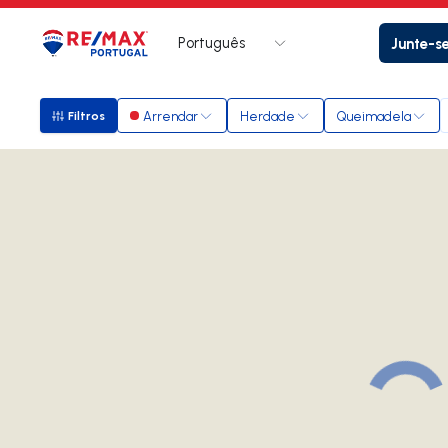
Português
Junte-s
Logo
Ir para página inicial
Arrendar
Herdade
Queimadela
Filtros
Filtros