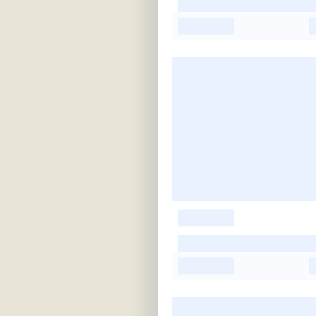
-
-
-
-
-
-
-