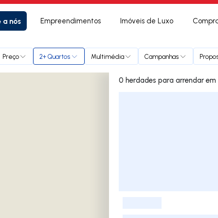
e a nós
Empreendimentos
Imóveis de Luxo
Compra
Preço
2+ Quartos
Multimédia
Campanhas
Propos
0 herdad
Lista de Imóveis
-