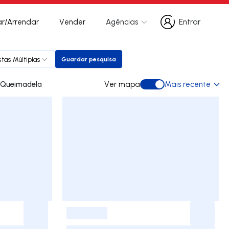
r/Arrendar
Vender
Agências
Entrar
Entrar
tas Múltiplas
Guardar pesquisa
Guardar pesquisa
es para arrendar em Queimadela
Ver mapa
Mais recente
Ver mapa
-