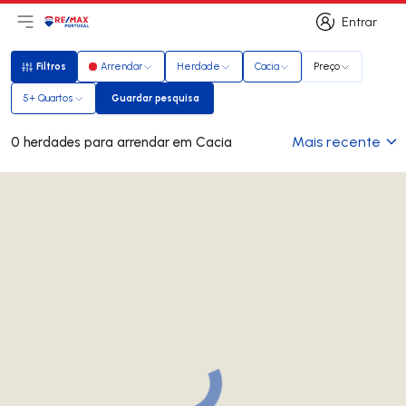
Entrar
Abri menu principal
Logo
Ir para página inicial
Entrar
Filtros
Arrendar
Herdade
Cacia
Preço
Filtros
5+ Quartos
Guardar pesquisa
Guardar pesquisa
Mais recente
0 herdades para arrendar em Cacia