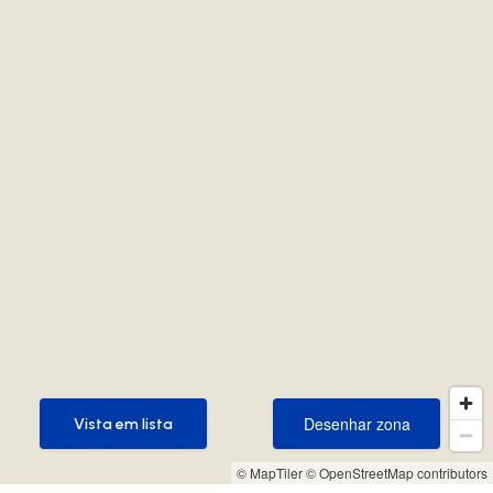
Desenhar zona
Vista em lista
Desenhar zona
Vista em lista
© MapTiler
© OpenStreetMap contributors