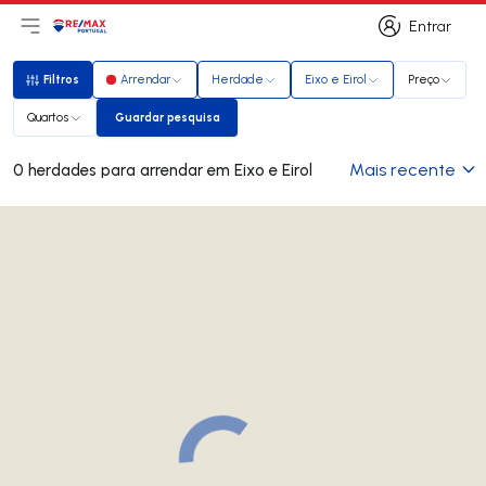
Entrar
Abri menu principal
Logo
Ir para página inicial
Entrar
Filtros
Arrendar
Herdade
Eixo e Eirol
Preço
Filtros
Quartos
Guardar pesquisa
Guardar pesquisa
Mais recente
0 herdades para arrendar em Eixo e Eirol