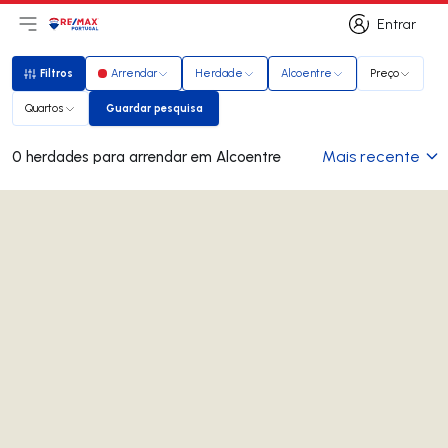
Entrar
Abri menu principal
Logo
Ir para página inicial
Entrar
Filtros
Arrendar
Herdade
Alcoentre
Preço
Filtros
Quartos
Guardar pesquisa
Guardar pesquisa
Mais recente
0 herdades para arrendar em Alcoentre