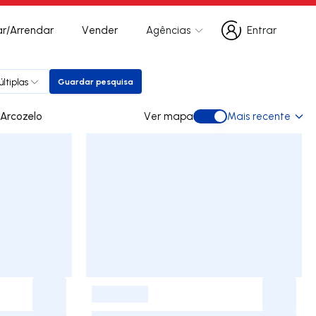
r/Arrendar
Vender
Agências
Entrar
Entrar
ltiplas
Guardar pesquisa
Guardar pesquisa
 para arrendar em Arcozelo
Ver mapa
Mais recente
Ver mapa
-