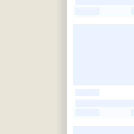
-
-
-
-
-
-
-