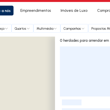
e a nós
Empreendimentos
Imóveis de Luxo
Compra
eço
Quartos
Multimédia
Campanhas
Propostas Mú
0 herdades
Lista de Imóveis
-