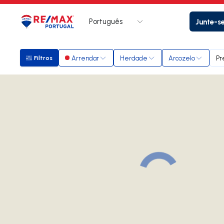
Português
Junte-s
Logo
Ir para página inicial
Arrendar
Herdade
Arcozelo
Pr
Filtros
Filtros