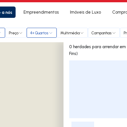
e a nós
Empreendimentos
Imóveis de Luxo
Compra
ão Pedro Fins)
Preço
4+ Quartos
Multimédia
Campanhas
P
0 herdades para arrendar em Campo e Tamel (São Pedro
Fins)
Lista de Imóveis
-