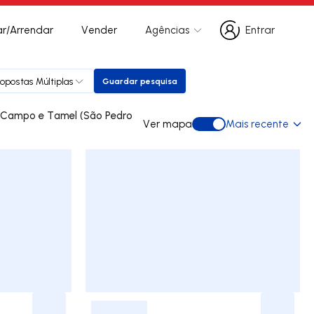
r/Arrendar
Vender
Agências
Entrar
Entrar
ropostas Múltiplas
Guardar pesquisa
Guardar pesquisa
Ver mapa
Mais recente
Ver mapa
-