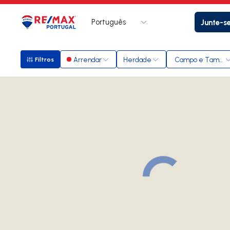
Português
Junte-s
Logo
Ir para página inicial
Arrendar
Herdade
Campo e Tamel (S
Filtros
Filtros