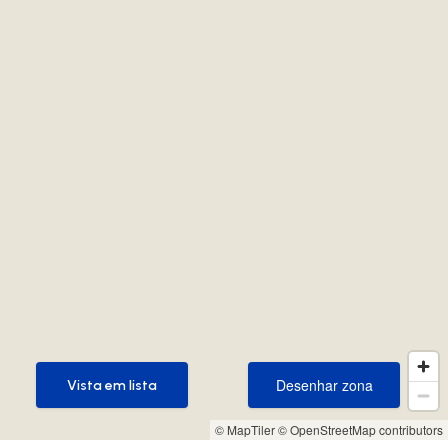
Desenhar zona
Vista em lista
Desenhar zona
Vista em lista
© MapTiler
© OpenStreetMap contributors