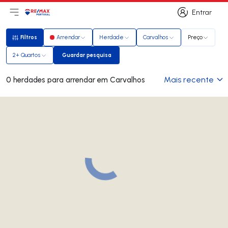
Entrar
Abri menu principal
Logo
Ir para página inicial
Entrar
Filtros
Arrendar
Herdade
Carvalhos
Preço
Filtros
2+ Quartos
Guardar pesquisa
Guardar pesquisa
Mais recente
0 herdades para arrendar em Carvalhos