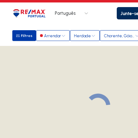
Português
Junte-s
Logo
Ir para página inicial
Arrendar
Herdade
Chorente, Góios, 
Filtros
Filtros