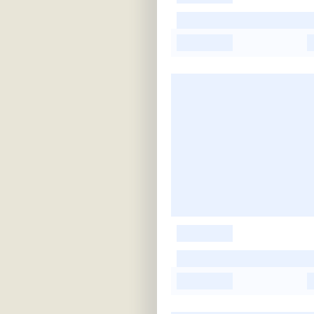
-
-
-
-
-
-
-