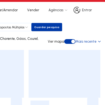
r/Arrendar
Vender
Agências
Entrar
Entrar
ropostas Múltiplas
Guardar pesquisa
Guardar pesquisa
Ver mapa
Mais recente
Ver mapa
-