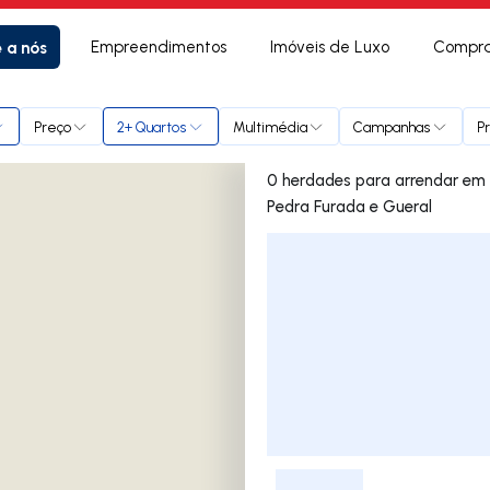
e a nós
Empreendimentos
Imóveis de Luxo
Compra
Courel, Pedra Furada e Gueral
Preço
2+ Quartos
Multimédia
Campanhas
P
0 herdades para arrendar em Chorente, Góios, Courel,
Pedra Furada e Gueral
Lista de Imóveis
-