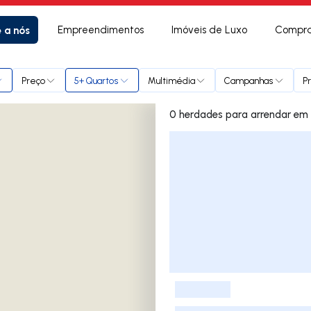
e a nós
Empreendimentos
Imóveis de Luxo
Compra
sa
Preço
5+ Quartos
Multimédia
Campanhas
P
0 herda
Lista de Imóveis
-