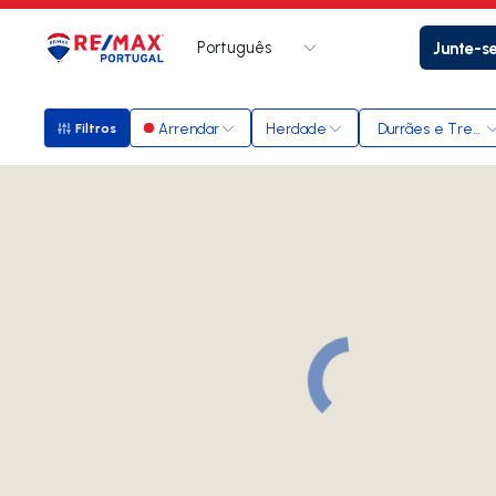
Português
Junte-s
Logo
Ir para página inicial
Arrendar
Herdade
Durrães e Trego
Filtros
Filtros