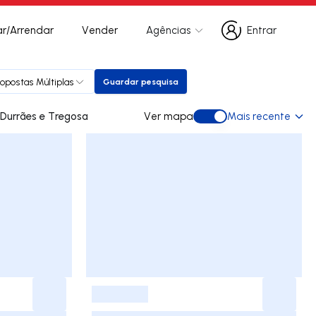
r/Arrendar
Vender
Agências
Entrar
Entrar
ropostas Múltiplas
Guardar pesquisa
Guardar pesquisa
des para arrendar em Durrães e Tregosa
Ver mapa
Mais recente
Ver mapa
-