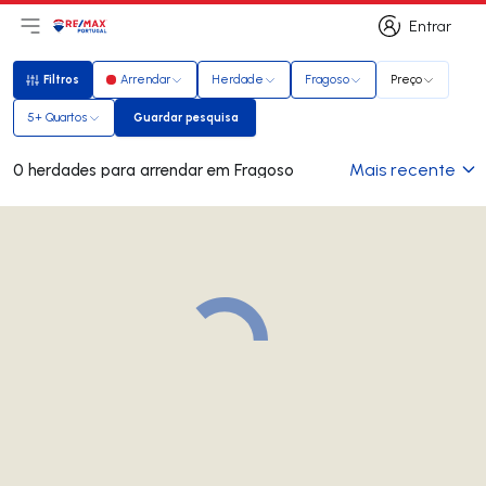
Entrar
Abri menu principal
Logo
Ir para página inicial
Entrar
Filtros
Arrendar
Herdade
Fragoso
Preço
Filtros
5+ Quartos
Guardar pesquisa
Guardar pesquisa
Mais recente
0 herdades para arrendar em Fragoso