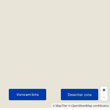
Desenhar zona
Vista em lista
Desenhar zona
Vista em lista
© MapTiler
© OpenStreetMap contributors