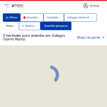
Entrar
Abri menu principal
Logo
Ir para página inicial
Entrar
Filtros
Arrendar
Herdade
Galegos (Santa Maria)
Filtros
Preço
1+ Quartos
Guardar pesquisa
Guardar pesquisa
0 herdades para arrendar em Galegos
Mais recente
(Santa Maria)