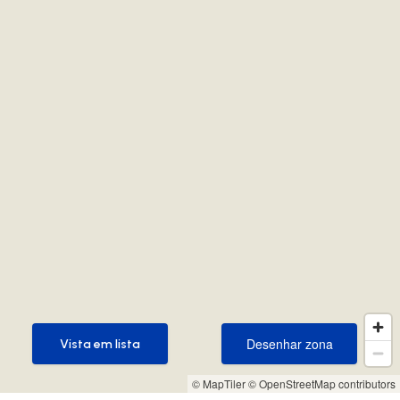
Desenhar zona
Vista em lista
Desenhar zona
Vista em lista
© MapTiler
© OpenStreetMap contributors