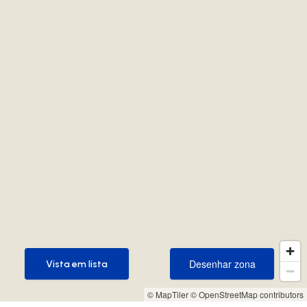
Desenhar zona
Vista em lista
Desenhar zona
Vista em lista
© MapTiler
© OpenStreetMap contributors