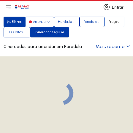
Entrar
Abri menu principal
Logo
Ir para página inicial
Entrar
Filtros
Arrendar
Herdade
Paradela
Preço
Filtros
1+ Quartos
Guardar pesquisa
Guardar pesquisa
Mais recente
0 herdades para arrendar em Paradela