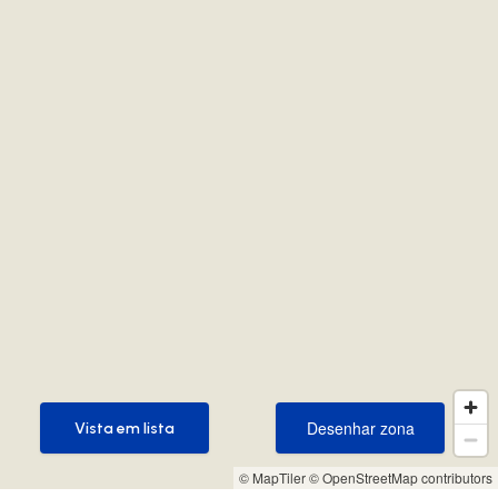
Desenhar zona
Vista em lista
Desenhar zona
Vista em lista
© MapTiler
© OpenStreetMap contributors