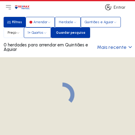
Entrar
Abri menu principal
Logo
Ir para página inicial
Entrar
Filtros
Arrendar
Herdade
Quintiães e Aguiar
Filtros
Preço
1+ Quartos
Guardar pesquisa
Guardar pesquisa
0 herdades para arrendar em Quintiães e
Mais recente
Aguiar