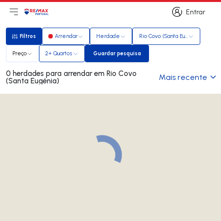
Entrar
Abri menu principal
Logo
Ir para página inicial
Entrar
Filtros
Arrendar
Herdade
Rio Covo (Santa Eugénia)
Filtros
Preço
2+ Quartos
Guardar pesquisa
Guardar pesquisa
0 herdades para arrendar em Rio Covo
Mais recente
(Santa Eugénia)