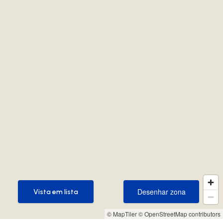
Desenhar zona
Vista em lista
Desenhar zona
Vista em lista
© MapTiler
© OpenStreetMap contributors