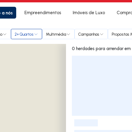
e a nós
Empreendimentos
Imóveis de Luxo
Compra
ço
2+ Quartos
Multimédia
Campanhas
Propostas M
0 herdades 
Lista de Imóveis
-