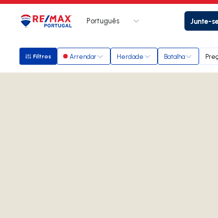
Português
Junte-s
Logo
Ir para página inicial
Arrendar
Herdade
Batalha
Pre
Filtros
Filtros