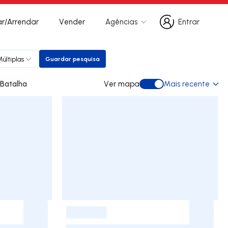
r/Arrendar
Vender
Agências
Entrar
Entrar
últiplas
Guardar pesquisa
Guardar pesquisa
para arrendar em Batalha
Ver mapa
Mais recente
Ver mapa
-