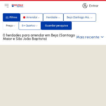
Entrar
Abri menu principal
Logo
Ir para página inicial
Entrar
Filtros
Arrendar
Herdade
Beja (Santiago Maior e São João 
Filtros
Preço
5+ Quartos
Guardar pesquisa
Guardar pesquisa
0 herdades para arrendar em Beja (Santiago
Mais recente
Maior e São João Baptista)