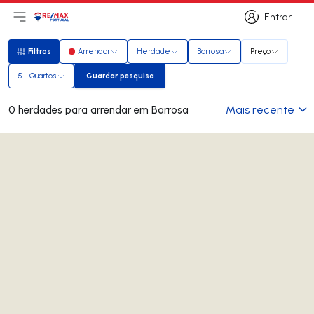
Entrar
Abri menu principal
Logo
Ir para página inicial
Entrar
Filtros
Arrendar
Herdade
Barrosa
Preço
Filtros
5+ Quartos
Guardar pesquisa
Guardar pesquisa
Mais recente
0 herdades para arrendar em Barrosa