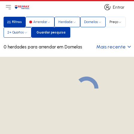
Entrar
Abri menu principal
Logo
Ir para página inicial
Entrar
Filtros
Arrendar
Herdade
Dornelas
Preço
Filtros
2+ Quartos
Guardar pesquisa
Guardar pesquisa
Mais recente
0 herdades para arrendar em Dornelas