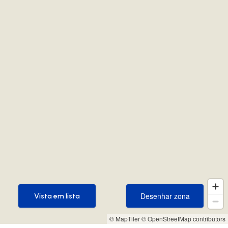
Desenhar zona
Vista em lista
Desenhar zona
Vista em lista
© MapTiler
© OpenStreetMap contributors