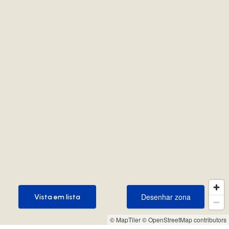
Desenhar zona
Vista em lista
Desenhar zona
Vista em lista
© MapTiler
© OpenStreetMap contributors