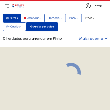
Entrar
Abri menu principal
Logo
Ir para página inicial
Entrar
Filtros
Arrendar
Herdade
Pinho
Preço
Filtros
5+ Quartos
Guardar pesquisa
Guardar pesquisa
Mais recente
0 herdades para arrendar em Pinho