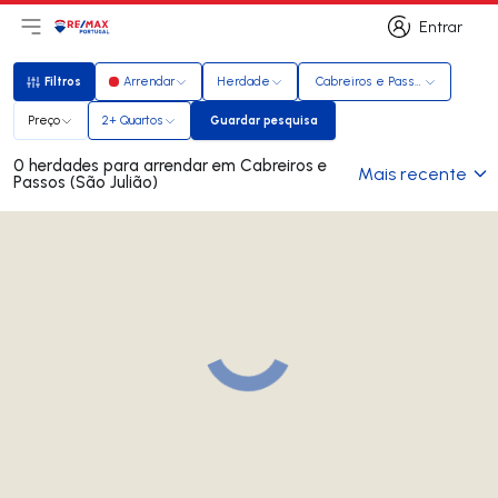
Entrar
Abri menu principal
Logo
Ir para página inicial
Entrar
Filtros
Arrendar
Herdade
Cabreiros e Passos (São Julião)
Filtros
Preço
2+ Quartos
Guardar pesquisa
Guardar pesquisa
0 herdades para arrendar em Cabreiros e
Mais recente
Passos (São Julião)