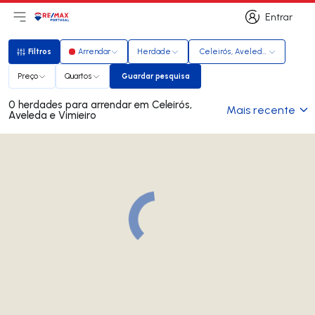
Entrar
Abri menu principal
Logo
Ir para página inicial
Entrar
Filtros
Arrendar
Herdade
Celeirós, Aveleda e Vimieiro
Filtros
Preço
Quartos
Guardar pesquisa
Guardar pesquisa
0 herdades para arrendar em Celeirós,
Mais recente
Aveleda e Vimieiro