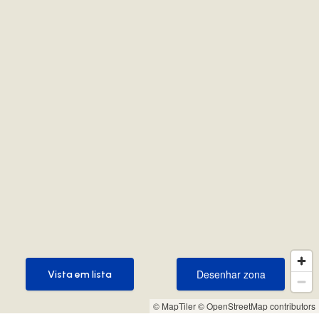
Desenhar zona
Vista em lista
Desenhar zona
Vista em lista
© MapTiler
© OpenStreetMap contributors