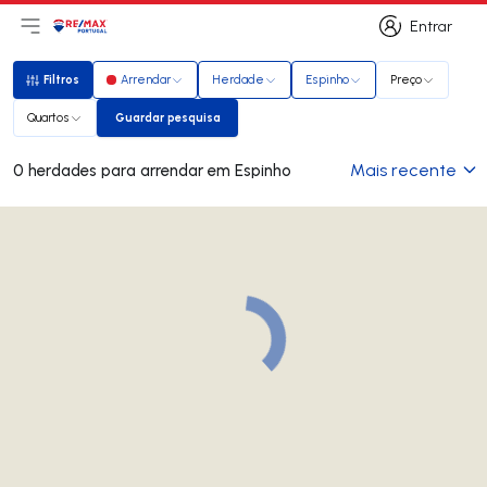
Entrar
Abri menu principal
Logo
Ir para página inicial
Entrar
Filtros
Arrendar
Herdade
Espinho
Preço
Filtros
Quartos
Guardar pesquisa
Guardar pesquisa
Mais recente
0 herdades para arrendar em Espinho