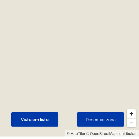
Desenhar zona
Vista em lista
Desenhar zona
Vista em lista
© MapTiler
© OpenStreetMap contributors