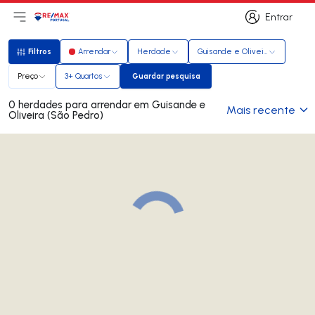
Entrar
Abri menu principal
Logo
Ir para página inicial
Entrar
Filtros
Arrendar
Herdade
Guisande e Oliveira (São Pedro)
Filtros
Preço
3+ Quartos
Guardar pesquisa
Guardar pesquisa
0 herdades para arrendar em Guisande e
Mais recente
Oliveira (São Pedro)