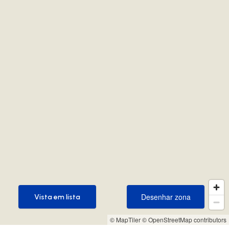
Desenhar zona
Vista em lista
Desenhar zona
Vista em lista
© MapTiler
© OpenStreetMap contributors