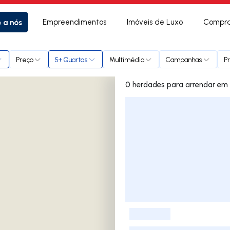
e a nós
Empreendimentos
Imóveis de Luxo
Compra
o) e Frossos
Preço
5+ Quartos
Multimédia
Campanhas
P
0 herd
Lista de Imóveis
-