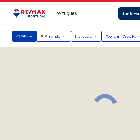
Português
Junte-s
Logo
Ir para página inicial
Arrendar
Herdade
Merelim (São Pedr
Filtros
Filtros