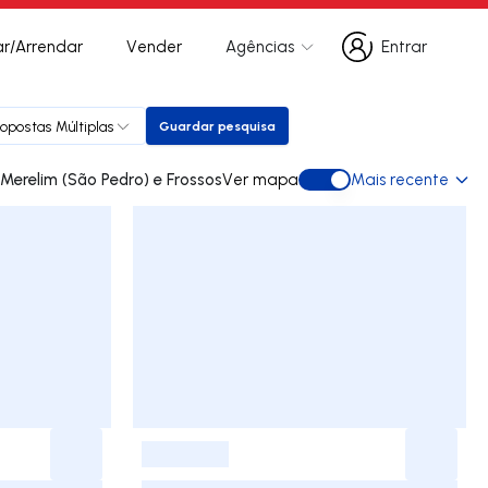
r/Arrendar
Vender
Agências
Entrar
Entrar
ropostas Múltiplas
Guardar pesquisa
Guardar pesquisa
ades para arrendar em Merelim (São Pedro) e Frossos
Ver mapa
Mais recente
Ver mapa
-