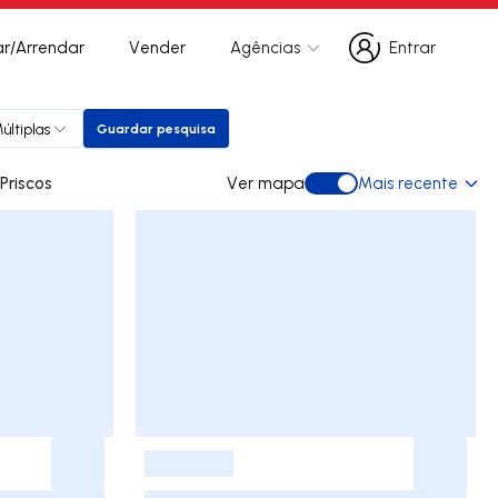
r/Arrendar
Vender
Agências
Entrar
Entrar
últiplas
Guardar pesquisa
Guardar pesquisa
ara arrendar em Priscos
Ver mapa
Mais recente
Ver mapa
-