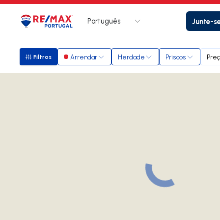
Português
Junte-s
Logo
Ir para página inicial
Arrendar
Herdade
Priscos
Pre
Filtros
Filtros