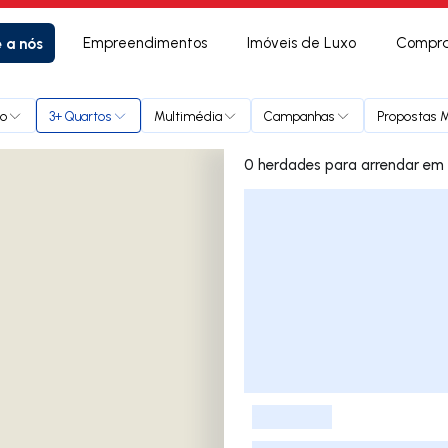
e a nós
Empreendimentos
Imóveis de Luxo
Compra
ço
3+ Quartos
Multimédia
Campanhas
Propostas M
0 herdades p
Lista de Imóveis
-