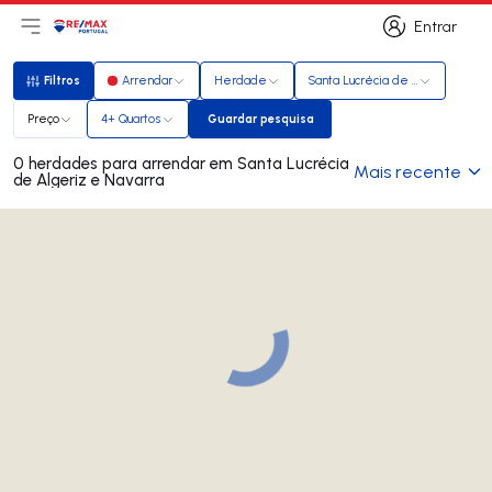
Entrar
Abri menu principal
Logo
Ir para página inicial
Entrar
Filtros
Arrendar
Herdade
Santa Lucrécia de Algeriz e Nav
Filtros
Preço
4+ Quartos
Guardar pesquisa
Guardar pesquisa
0 herdades para arrendar em Santa Lucrécia
Mais recente
de Algeriz e Navarra