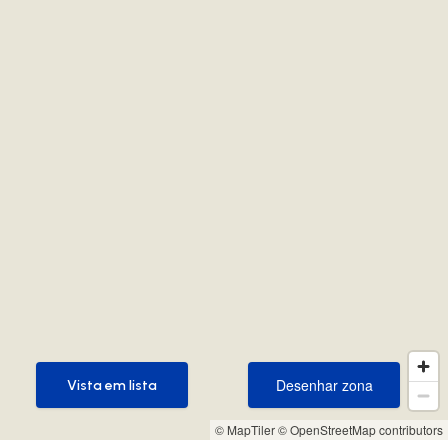
Desenhar zona
Vista em lista
Desenhar zona
Vista em lista
© MapTiler
© OpenStreetMap contributors