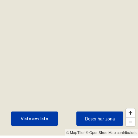
Desenhar zona
Vista em lista
Desenhar zona
Vista em lista
© MapTiler
© OpenStreetMap contributors