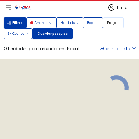
Entrar
Abri menu principal
Logo
Ir para página inicial
Entrar
Filtros
Arrendar
Herdade
Baçal
Preço
Filtros
3+ Quartos
Guardar pesquisa
Guardar pesquisa
Mais recente
0 herdades para arrendar em Baçal