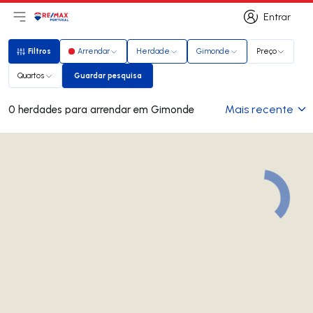
Entrar
Abri menu principal
Logo
Ir para página inicial
Entrar
Filtros
Arrendar
Herdade
Gimonde
Preço
Filtros
Quartos
Guardar pesquisa
Guardar pesquisa
Mais recente
0 herdades para arrendar em Gimonde