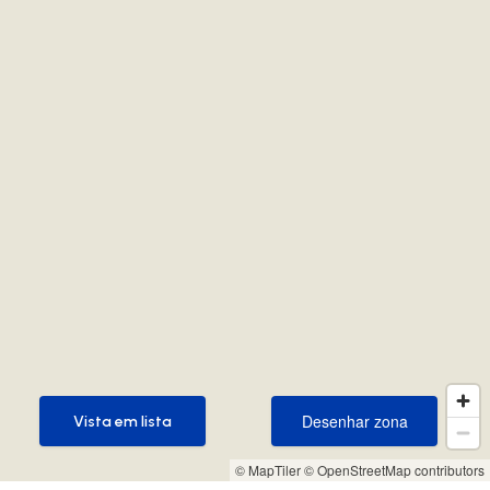
Desenhar zona
Vista em lista
Desenhar zona
Vista em lista
© MapTiler
© OpenStreetMap contributors