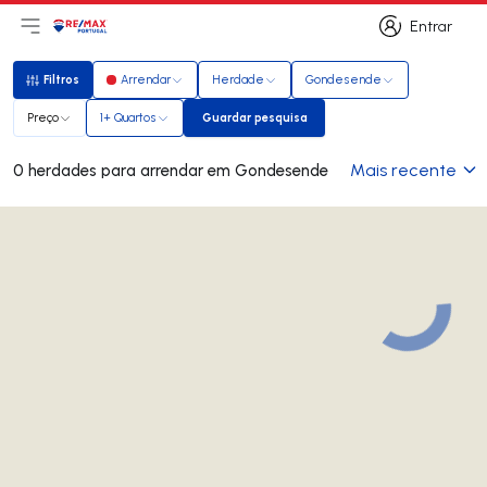
Entrar
Abri menu principal
Logo
Ir para página inicial
Entrar
Filtros
Arrendar
Herdade
Gondesende
Filtros
Preço
1+ Quartos
Guardar pesquisa
Guardar pesquisa
Mais recente
0 herdades para arrendar em Gondesende