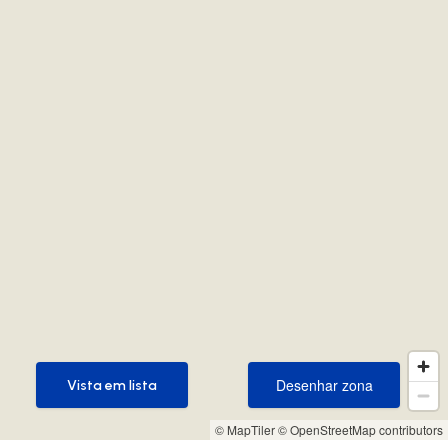
Desenhar zona
Vista em lista
Desenhar zona
Vista em lista
© MapTiler
© OpenStreetMap contributors