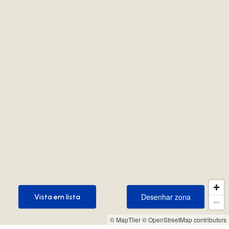
Desenhar zona
Vista em lista
Desenhar zona
Vista em lista
© MapTiler
© OpenStreetMap contributors