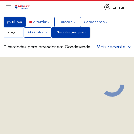
Entrar
Abri menu principal
Logo
Ir para página inicial
Entrar
Filtros
Arrendar
Herdade
Gondesende
Filtros
Preço
2+ Quartos
Guardar pesquisa
Guardar pesquisa
Mais recente
0 herdades para arrendar em Gondesende