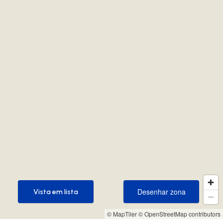
Desenhar zona
Vista em lista
Desenhar zona
Vista em lista
© MapTiler
© OpenStreetMap contributors