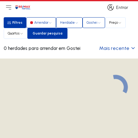
Entrar
Abri menu principal
Logo
Ir para página inicial
Entrar
Filtros
Arrendar
Herdade
Gostei
Preço
Filtros
Quartos
Guardar pesquisa
Guardar pesquisa
Mais recente
0 herdades para arrendar em Gostei