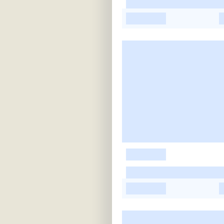
-
-
-
-
-
-
-