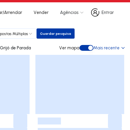
r/Arrendar
Vender
Agências
Entrar
Entrar
postas Múltiplas
Guardar pesquisa
Guardar pesquisa
es para arrendar em Grijó de Parada
Ver mapa
Mais recente
Ver mapa
-