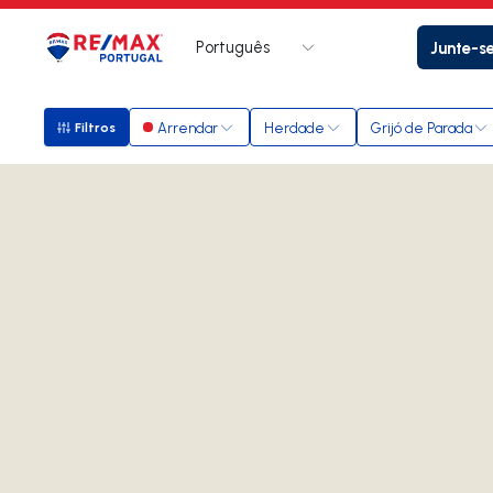
Português
Junte-s
Logo
Ir para página inicial
Arrendar
Herdade
Grijó de Parada
Filtros
Filtros