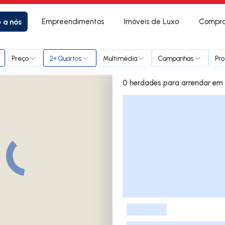
e a nós
Empreendimentos
Imóveis de Luxo
Compra
Preço
2+ Quartos
Multimédia
Campanhas
Pro
0 herdad
Lista de Imóveis
-