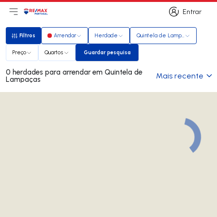
Entrar
Abri menu principal
Logo
Ir para página inicial
Entrar
Filtros
Arrendar
Herdade
Quintela de Lampaças
Filtros
Preço
Quartos
Guardar pesquisa
Guardar pesquisa
0 herdades para arrendar em Quintela de
Mais recente
Lampaças