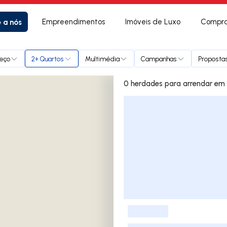
e a nós
Empreendimentos
Imóveis de Luxo
Compra
eço
2+ Quartos
Multimédia
Campanhas
Propostas
0 herdades
Lista de Imóveis
-