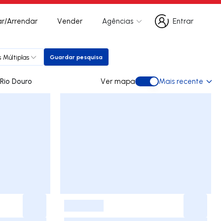
r/Arrendar
Vender
Agências
Entrar
Entrar
 Múltiplas
Guardar pesquisa
Guardar pesquisa
 para arrendar em Rio Douro
Ver mapa
Mais recente
Ver mapa
-