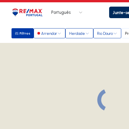
Português
Junte-s
Logo
Ir para página inicial
Arrendar
Herdade
Rio Douro
Pr
Filtros
Filtros