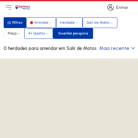
Entrar
Abri menu principal
Logo
Ir para página inicial
Entrar
Filtros
Arrendar
Herdade
Salir de Matos
Filtros
Preço
4+ Quartos
Guardar pesquisa
Guardar pesquisa
Mais recente
0 herdades para arrendar em Salir de Matos