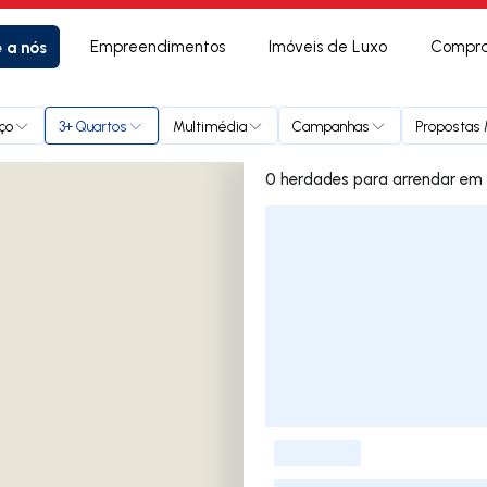
e a nós
Empreendimentos
Imóveis de Luxo
Compra
ço
3+ Quartos
Multimédia
Campanhas
Propostas 
0 herdades 
Lista de Imóveis
-