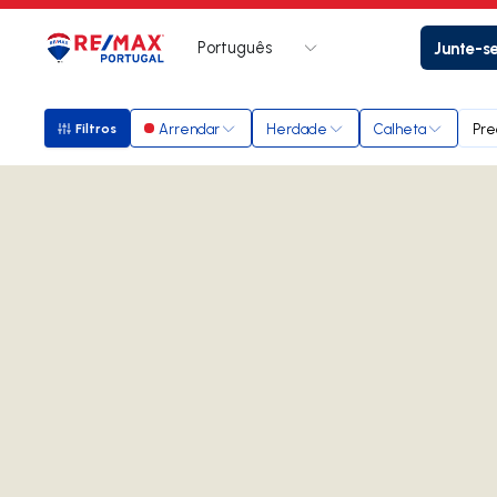
Português
Junte-s
Logo
Ir para página inicial
Arrendar
Herdade
Calheta
Pre
Filtros
Filtros