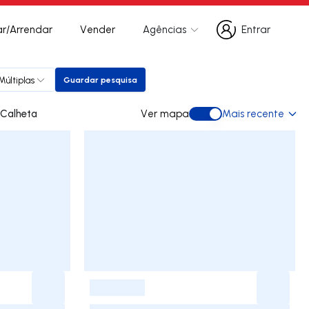
r/Arrendar
Vender
Agências
Entrar
Entrar
Múltiplas
Guardar pesquisa
Guardar pesquisa
para arrendar em Calheta
Ver mapa
Mais recente
Ver mapa
-