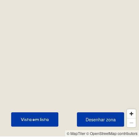
Desenhar zona
Vista em lista
Desenhar zona
Vista em lista
© MapTiler
© OpenStreetMap contributors