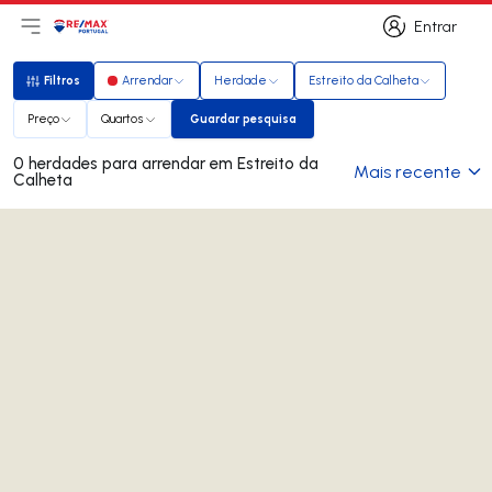
Entrar
Abri menu principal
Logo
Ir para página inicial
Entrar
Filtros
Arrendar
Herdade
Estreito da Calheta
Filtros
Preço
Quartos
Guardar pesquisa
Guardar pesquisa
0 herdades para arrendar em Estreito da
Mais recente
Calheta