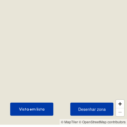
Desenhar zona
Vista em lista
Desenhar zona
Vista em lista
© MapTiler
© OpenStreetMap contributors