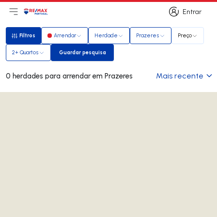
Entrar
Abri menu principal
Logo
Ir para página inicial
Entrar
Filtros
Arrendar
Herdade
Prazeres
Preço
Filtros
2+ Quartos
Guardar pesquisa
Guardar pesquisa
Mais recente
0 herdades para arrendar em Prazeres