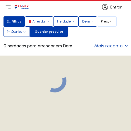
Entrar
Abri menu principal
Logo
Ir para página inicial
Entrar
Filtros
Arrendar
Herdade
Dem
Preço
Filtros
1+ Quartos
Guardar pesquisa
Guardar pesquisa
Mais recente
0 herdades para arrendar em Dem