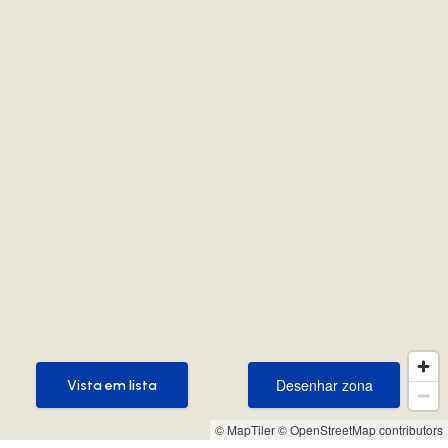
Desenhar zona
Vista em lista
Desenhar zona
Vista em lista
© MapTiler
© OpenStreetMap contributors