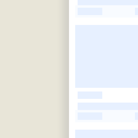
-
-
-
-
-
-
-