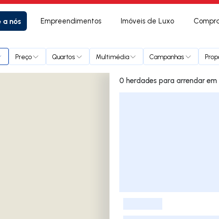
e a nós
Empreendimentos
Imóveis de Luxo
Compra
Preço
Quartos
Multimédia
Campanhas
Prop
0 herda
Lista de Imóveis
-