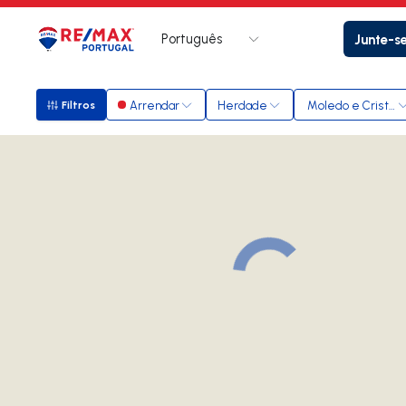
Português
Junte-s
Logo
Ir para página inicial
Arrendar
Herdade
Moledo e Cristelo
Filtros
Filtros