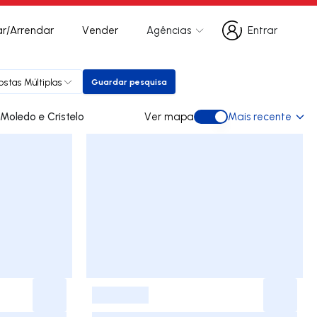
r/Arrendar
Vender
Agências
Entrar
Entrar
ostas Múltiplas
Guardar pesquisa
Guardar pesquisa
des para arrendar em Moledo e Cristelo
Ver mapa
Mais recente
Ver mapa
-