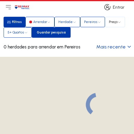
Entrar
Abri menu principal
Logo
Ir para página inicial
Entrar
Filtros
Arrendar
Herdade
Pereiros
Preço
Filtros
5+ Quartos
Guardar pesquisa
Guardar pesquisa
Mais recente
0 herdades para arrendar em Pereiros