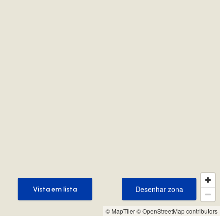
Desenhar zona
Vista em lista
Desenhar zona
Vista em lista
© MapTiler
© OpenStreetMap contributors