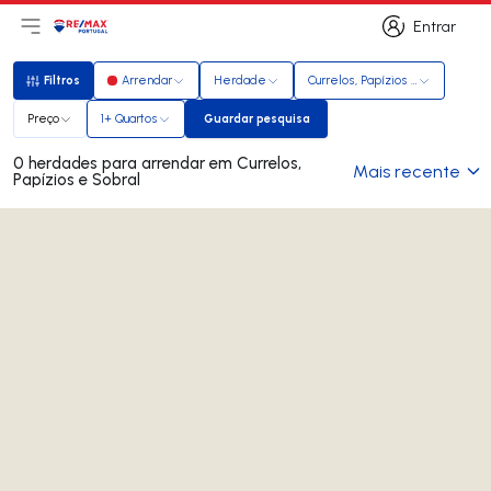
Entrar
Abri menu principal
Logo
Ir para página inicial
Entrar
Filtros
Arrendar
Herdade
Currelos, Papízios e Sobral
Filtros
Preço
1+ Quartos
Guardar pesquisa
Guardar pesquisa
0 herdades para arrendar em Currelos,
Mais recente
Papízios e Sobral